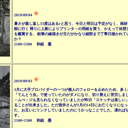
2019/09/04
暑さが蒸し返し33度はあるrと思う、今日と明日は予定がなく、画
頼に行く 帰りに上新によりプリンタ－の用紙を買う、かえって休憩
を鑑賞する、 鉛筆の線描きが主だがかなり細部まで丁寧日描かれて
か？
2100×1500 和紙 墨
2019/09/03
3月に大手プロバイダーの一つが個人のフォローを止めたため、多く
「てんとう虫」で使っていたのがダメになり、切り替えに苦労しまし
－ムぺ－ジも見られなくなっていましたが昨日「スケッチは楽しい」
ることが出来ました。ただ壺井さんが1月の14日にお亡くなりにな
た、お互いにリンクしていましたのにうかっなことでした、遅ればせ
す。
2100×1500 和紙 墨