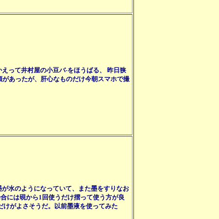
えって井村屋の小豆バ‐をほうばる、 昨日狭
類があったが、肝心なものだけ今朝スマホで撮
墨が水のようになっていて、また墨をすりなお
場合には硯から1回使うだけ摺って使う方が良
だけがよさそうだ。以前墨液を使ってみた