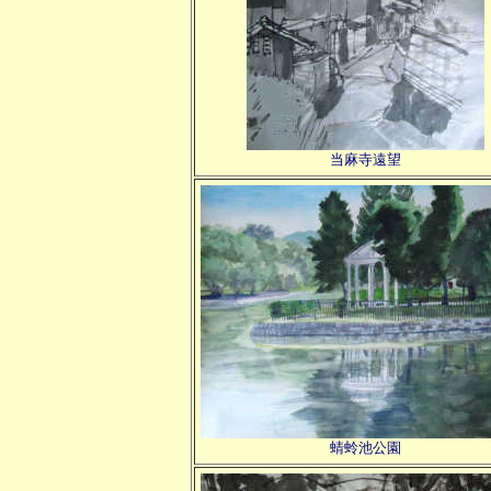
当麻寺遠望
蜻蛉池公園