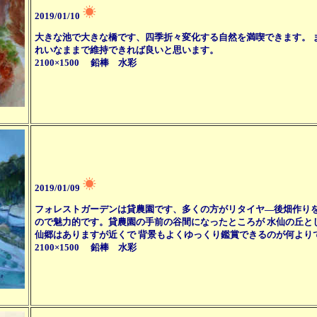
2019/01/10
大きな池で大きな橋です、四季折々変化する自然を満喫できます。 
れいなままで維持できれば良いと思います。
2100×1500 鉛棒 水彩
2019/01/09
フォレストガーデンは貸農園です、多くの方がリタイヤ―後畑作りを
ので魅力的です。貸農園の手前の谷間になったところが 水仙の丘と
仙郷はありますが近くで 背景もよくゆっくり鑑賞できるのが何より
2100×1500 鉛棒 水彩