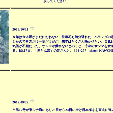
戻ってください。
2019/10/11
今年は金木犀がまだにおわない、彼岸花も随分遅れた、ベランダの寒蘭
したので片方だけ一茎だけだが、来年はたくさん咲かせたい。台風1
気候が不順だった、サンマが獲れないとのこと、冷凍のサンマを食す
る。絵は7日、「赤とんぼ」の皆さんと。 364×257 sketch KAW
2019/09/22
台風17号が東シナ海にあり23日から24日に掛け日本海をを東北に