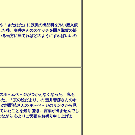
材や「きたはた」に狭美の出品料を払い搬入依
した後、壺井さんのスケッチを開き滋賀の部
いる当方に当てればどのようにすればいいの
のホ－ムペ－ジがつかえなくなった、 私も
た。「京の絵だより」の 壺井善彦さんのホ
の増野暁さんの ホ－ぺ－ジのリンクから見
っていたことを知り 驚き、言葉が出ませんでし
ながら 心よりご冥福をお祈り申し上げま