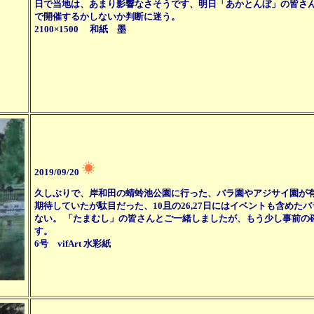
日で当地は、あまり影響なさそうです、明日「あかとんぼ」の皆さん
で開催するかしないか判断に迷う。
2100×1500 和紙 墨
2019/09/20
久しぶりで、岸和田の蜻蛉池公園に行った、バラ園やアジサイ園が
期待していたが駄目だった、10且の26,27日にはイベントも含め
ない。 「たまむし」の皆さんとご一緒しましたが、もう少し事前の
す。
6号 vifArt 水彩紙