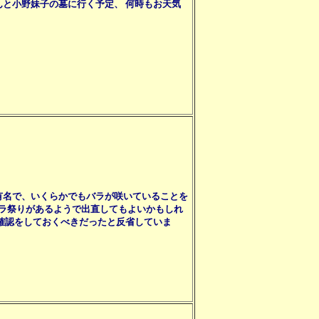
と小野妹子の墓に行く予定、 何時もお天気
有名で、いくらかでもバラが咲いていることを
たバラ祭りがあるようで出直してもよいかもしれ
確認をしておくべきだったと反省していま