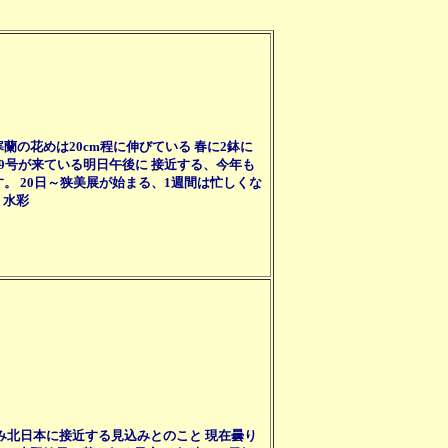
の花めは20cm程に伸びている 春に2鉢に
9号が来ている明日午後に 接近する、今年も
。 20日～狭美展が始まる、1週間は忙しくな
CHI 水彩
進み北日本に接近する見込みとのこと 現在曇り