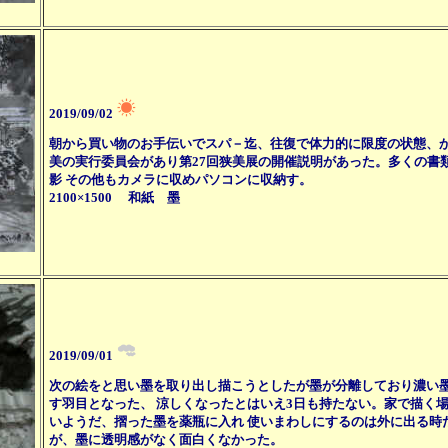
2019/09/02
朝から買い物のお手伝いでスパ－迄、往復で体力的に限度の状態、か
美の実行委員会があり第27回狭美展の開催説明があった。多くの書
影 その他もカメラに収めパソコンに収納す。
2100×1500 和紙 墨
2019/09/01
次の絵をと思い墨を取り出し描こうとしたが墨が分離しており濃い
す羽目となった、 涼しくなったとはいえ3日も持たない。家で描く
いようだ、摺った墨を薬瓶に入れ 使いまわしにするのは外に出る時
が、墨に透明感がなく面白くなかった。