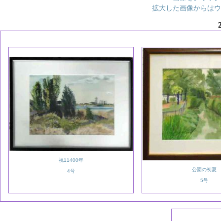
拡大した画像からはウ
祝11400年
公園の初夏
4号
5号