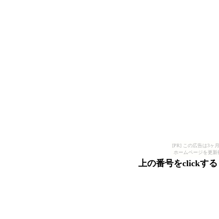
[PR] この広告は
ホームページを更新
上の番号をclick